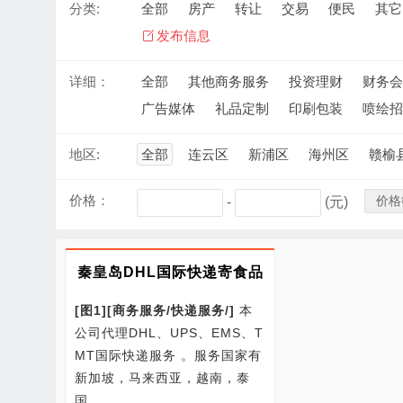
分类:
全部
房产
转让
交易
便民
其它
发布信息
详细：
全部
其他商务服务
投资理财
财务会
广告媒体
礼品定制
印刷包装
喷绘招
地区:
全部
连云区
新浦区
海州区
赣榆
价格：
价格
-
(元)
秦皇岛DHL国际快递寄食品
[图1]
[商务服务/快递服务/]
本
公司代理DHL、UPS、EMS、T
MT国际快递服务 。服务国家有
新加坡，马来西亚，越南，泰
国…