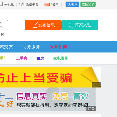
QQ登录
微信登录
手机版
微信平台
注册
/
登录
发布信息
商家入驻
招聘
城交友
商务服务
头条新闻
手车
二手房
租房
家电维修