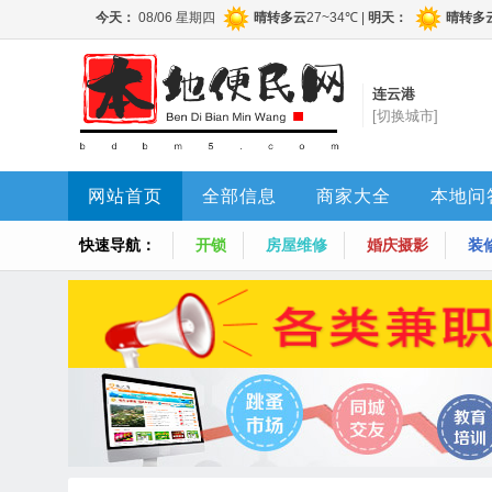
连云港
[切换城市]
网站首页
全部信息
商家大全
本地问
快速导航：
开锁
房屋维修
婚庆摄影
装