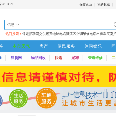
保存桌面
我的收藏
信息
热门搜索：
保定招聘网
交供暖费地址电话
淇滨区空调维修电话
出租车买卖
答
本市天气
房产
便民服务
休闲娱乐
同
修
租赁网
物品回收
快递
招聘
管道维修
二