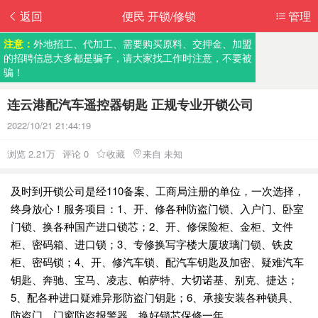
返回
便民 开锁/修锁
管理
注意：
外地招工、代加工、需要购买原料、交押金、加盟
的招聘信息大多都是骗子，请大家找工作时注意，不要被
骗！
连云港配汽车遥控器钥匙 正规专业开锁公司
2022/10/21 21:44:19
浏览 2.21万
评论 0
收藏
来自 未知
及时到开锁公司是经110备案、工商局注册的单位，一次选择，
终身放心！服务项目：1、开、修各种防盗门锁、入户门、卧室
门锁、换各种国产进口锁芯；2、开、修保险柜、金柜、文件
柜、密码箱、进口锁；3、专修换写字楼大厦玻璃门锁、铁皮
柜、密码锁；4、开、修汽车锁、配汽车钥匙及加密、疑难汽车
钥匙、奔驰、宝马、凌志、帕萨特、大切诺基、别克、捷达；
5、配各种进口疑难异形防盗门钥匙；6、承接安装各种锁具、
防盗门、门窗防盗报警器、换好锁芯保修一年。