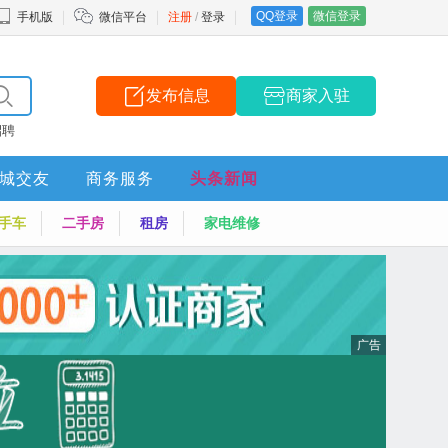
QQ登录
微信登录
手机版
微信平台
注册
/
登录
发布信息
商家入驻
招聘
城交友
商务服务
头条新闻
手车
二手房
租房
家电维修