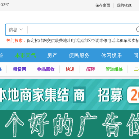
保存桌面
我的收藏
信息
热门搜索：
保定招聘网
交供暖费地址电话
淇滨区空调维修电话
出租车买卖
答
本市天气
房产
便民服务
休闲娱乐
同
修
租赁网
物品回收
快递
招聘
管道维修
二