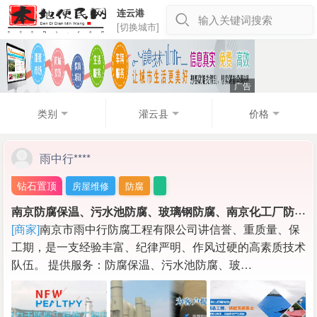
连云港
输入关键词搜索
[切换城市]
类别
灌云县
价格
雨中行****
钻石置顶
房屋维修
防腐
南
京防腐保温、污水池防腐、玻璃钢防腐、南京化工厂防腐保温，管道保温工程等施工
[商家]
南京市雨中行防腐工程有限公司讲信誉、重质量、保
工期，是一支经验丰富、纪律严明、作风过硬的高素质技术
队伍。 提供服务：防腐保温、污水池防腐、玻…