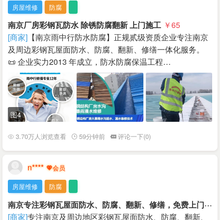
房屋维修
防腐
南京厂房彩钢瓦防水 除锈防腐翻新 上门施工
￥65
[商家]
【南京雨中行防水防腐】正规贰级资质企业专注南京
及周边彩钢瓦屋面防水、防腐、翻新、修缮一体化服务。
📜 企业实力2013 年成立，防水防腐保温工程…
图4
3.70万人浏览查看
59分钟前
评论一下(0)
n****
房屋维修
防腐
南
京专注彩钢瓦屋面防水、防腐、翻新、修缮，免费上门勘察
[商家]
专注南京及周边地区彩钢瓦屋面防水、防腐、翻新、