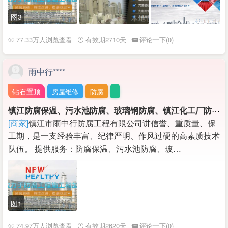
图3
77.33万人浏览查看
有效期2710天
评论一下(0)
雨中行****
钻石置顶
房屋维修
防腐
镇
江防腐保温、污水池防腐、玻璃钢防腐、镇江化工厂防腐保温，管道保温工程等施工
[商家]
镇江市雨中行防腐工程有限公司讲信誉、重质量、保
工期，是一支经验丰富、纪律严明、作风过硬的高素质技术
队伍。 提供服务：防腐保温、污水池防腐、玻…
图1
74.97万人浏览查看
有效期2620天
评论一下(0)