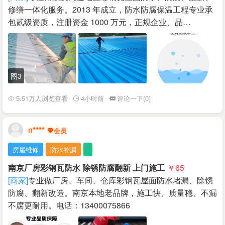
修缮一体化服务。2013 年成立，防水防腐保温工程专业承
包贰级资质，注册资金 1000 万元，正规企业、品…
图3
5.51万人浏览查看
4小时前
评论一下(0)
n****
房屋维修
防水补漏
南京厂房彩钢瓦防水 除锈防腐翻新 上门施工
￥65
[商家]
专业做厂房、车间、仓库彩钢瓦屋面防水堵漏、除锈
防腐、翻新改造。南京本地老品牌，施工快、质量稳、不漏
不腐更耐用。电话：13400075866