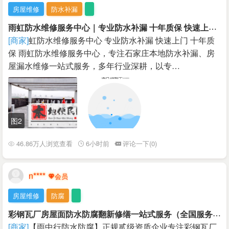
房屋维修
防水补漏
雨
虹防水维修服务中心｜专业防水补漏 十年质保 快速上门
￥
[商家]
虹防水维修服务中心 专业防水补漏 快速上门 十年质
保 雨虹防水维修服务中心，专注石家庄本地防水补漏、房
屋漏水维修一站式服务，多年行业深耕，以专…
图2
46.86万人浏览查看
6小时前
评论一下(0)
n****
房屋维修
防腐
彩
钢瓦厂房屋面防水防腐翻新修缮一站式服务（全国服务）
[商家]
【雨中行防水防腐】正规贰级资质企业专注彩钢瓦厂