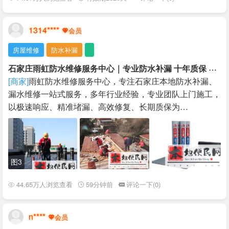
1314****
房屋维修
防水补漏
石
家庄雨虹防水维修服务中心｜专业防水补漏 十年质保 快速上门
[商家]
雨虹防水维修服务中心，专注石家庄本地防水补漏、
漏水维修一站式服务，多年行业经验，专业团队上门施工，
以极速响应、精准堵漏、高效修复、长期质保为…
图3
44.65万人浏览查看
59分钟前
评论一下(0)
n****