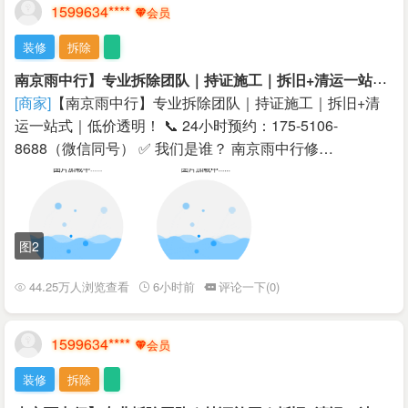
1599634****
装修
拆除
南
京雨中行】专业拆除团队｜持证施工｜拆旧+清运一站式｜低价透明！
[商家]
【南京雨中行】专业拆除团队｜持证施工｜拆旧+清
运一站式｜低价透明！ 📞 24小时预约：175-5106-
8688（微信同号） ✅ 我们是谁？ 南京雨中行修…
图2
44.25万人浏览查看
6小时前
评论一下(0)
1599634****
装修
拆除